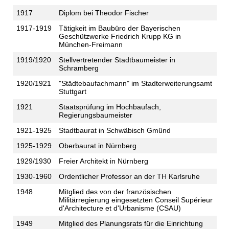
1917
Diplom bei Theodor Fischer
1917-1919
Tätigkeit im Baubüro der Bayerischen
Geschützwerke Friedrich Krupp KG in
München-Freimann
1919/1920
Stellvertretender Stadtbaumeister in
Schramberg
1920/1921
"Städtebaufachmann" im Stadterweiterungsamt
Stuttgart
1921
Staatsprüfung im Hochbaufach,
Regierungsbaumeister
1921-1925
Stadtbaurat in Schwäbisch Gmünd
1925-1929
Oberbaurat in Nürnberg
1929/1930
Freier Architekt in Nürnberg
1930-1960
Ordentlicher Professor an der TH Karlsruhe
1948
Mitglied des von der französischen
Militärregierung eingesetzten Conseil Supérieur
d'Architecture et d'Urbanisme (CSAU)
1949
Mitglied des Planungsrats für die Einrichtung