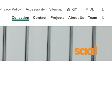
sear
Privacy Policy
Accessibility
Sitemap
DE
KIT
Sta
Collection
Contact
Projects
About Us
Team