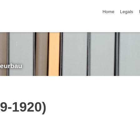
skip navigation
Home
Legals
nieurbau
59-1920)