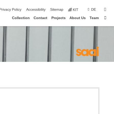
sear
Privacy Policy
Accessibility
Sitemap
DE
KIT
Sta
Collection
Contact
Projects
About Us
Team