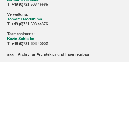
T: +49 (0)721 608 46686
Verwaltung:
Tomomi Morishima
T: +49 (0)721 608 44376
Teamassistenz:
Kevin Schleifer
T: +49 (0)721 608 45052
saai | Archiv für Architektur und Ingenieurbau
KIT – Die Universität in der Helmholtz-Gemeinschaft
letzte Änderung: 23.04.2026
Home
Impressum
Datenschutz
Barrierefreiheit
Sitemap
KIT