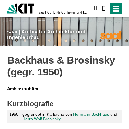
suchen
saai | Archiv für Architektur und Ingenieurbau
saai | Archiv für Architektur und
Ingenieurbau
Backhaus & Brosinsky
(gegr. 1950)
Architekturbüro
Kurzbiografie
1950
gegründet in Karlsruhe von
Hermann Backhaus
und
Harro Wolf Brosinsky