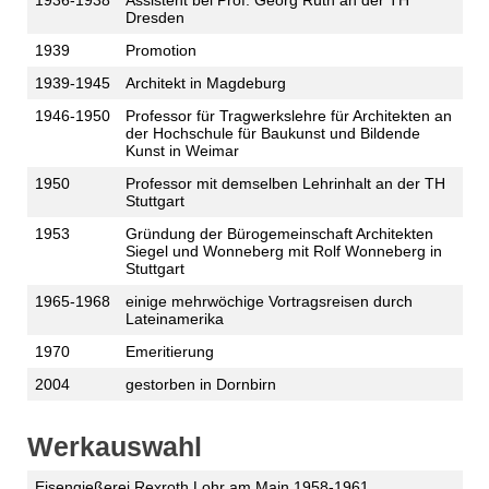
1936-1938
Assistent bei Prof. Georg Rüth an der TH
Dresden
1939
Promotion
1939-1945
Architekt in Magdeburg
1946-1950
Professor für Tragwerkslehre für Architekten an
der Hochschule für Baukunst und Bildende
Kunst in Weimar
1950
Professor mit demselben Lehrinhalt an der TH
Stuttgart
1953
Gründung der Bürogemeinschaft Architekten
Siegel und Wonneberg mit Rolf Wonneberg in
Stuttgart
1965-1968
einige mehrwöchige Vortragsreisen durch
Lateinamerika
1970
Emeritierung
2004
gestorben in Dornbirn
Werkauswahl
Eisengießerei Rexroth Lohr am Main 1958-1961