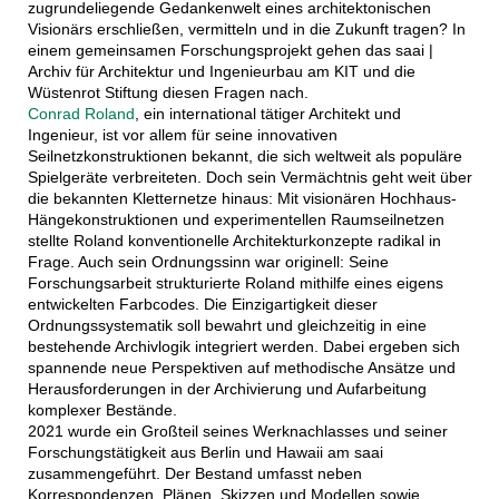
zugrundeliegende Gedankenwelt eines architektonischen
Visionärs erschließen, vermitteln und in die Zukunft tragen? In
einem gemeinsamen Forschungsprojekt gehen das saai |
Archiv für Architektur und Ingenieurbau am KIT und die
Wüstenrot Stiftung diesen Fragen nach.
Conrad Roland
, ein international tätiger Architekt und
Ingenieur, ist vor allem für seine innovativen
Seilnetzkonstruktionen bekannt, die sich weltweit als populäre
Spielgeräte verbreiteten. Doch sein Vermächtnis geht weit über
die bekannten Kletternetze hinaus: Mit visionären Hochhaus-
Hängekonstruktionen und experimentellen Raumseilnetzen
stellte Roland konventionelle Architekturkonzepte radikal in
Frage. Auch sein Ordnungssinn war originell: Seine
Forschungsarbeit strukturierte Roland mithilfe eines eigens
entwickelten Farbcodes. Die Einzigartigkeit dieser
Ordnungssystematik soll bewahrt und gleichzeitig in eine
bestehende Archivlogik integriert werden. Dabei ergeben sich
spannende neue Perspektiven auf methodische Ansätze und
Herausforderungen in der Archivierung und Aufarbeitung
komplexer Bestände.
2021 wurde ein Großteil seines Werknachlasses und seiner
Forschungstätigkeit aus Berlin und Hawaii am saai
zusammengeführt. Der Bestand umfasst neben
Korrespondenzen, Plänen, Skizzen und Modellen sowie